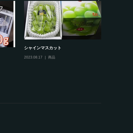
楽天市場へ出店しました
吹屋「スープカレーの店
メニュー
025.03.28
未分類
2024.05.20
お知らせ