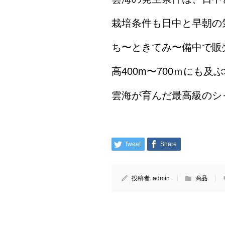
栽培条件も日中と早朝の
ち〜ときてみ〜備中で販
高400m〜700ｍにも
雲海が育んだ最高級のシ
Tweet
Share
投稿者:
admin
商品