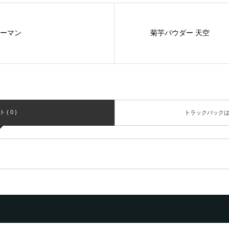
完熟ピーマン
菊芋パウダー 天空
( 0 )
トラックバック